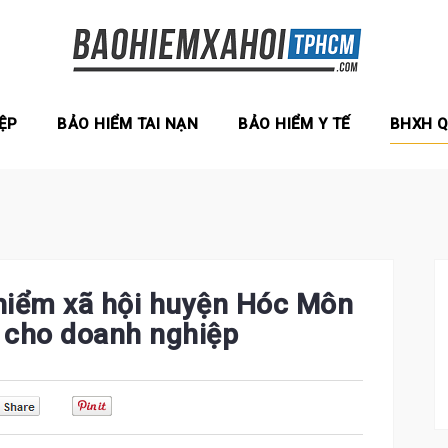
ỆP
BẢO HIỂM TAI NẠN
BẢO HIỂM Y TẾ
BHXH 
 hiểm xã hội huyện Hóc Môn
í cho doanh nghiệp
0
0