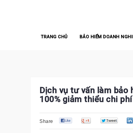
Skip
to
content
TRANG CHỦ
BẢO HIỂM DOANH NGHI
Dịch vụ tư vấn làm bảo
100% giảm thiểu chi ph
0
0
0
Share