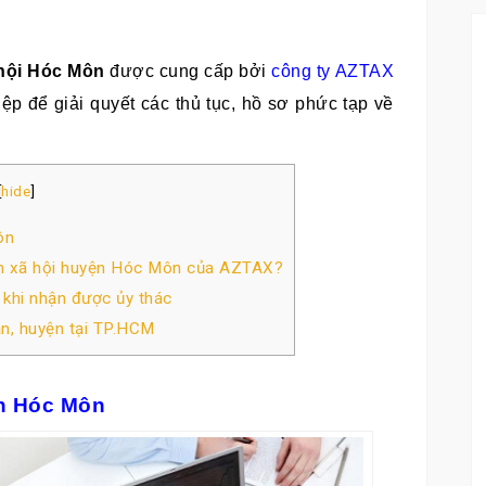
 hội Hóc Môn
được cung cấp bởi
công ty AZTAX
ệp để giải quyết các thủ tục, hồ sơ phức tạp về
[
hide
]
ôn
ểm xã hội huyện Hóc Môn của AZTAX?
 khi nhận được ủy thác
ận, huyện tại TP.HCM
ện Hóc Môn