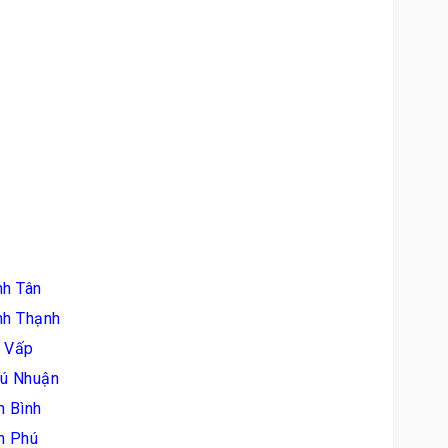
nh Tân
nh Thạnh
ò Vấp
hú Nhuận
n Bình
n Phú