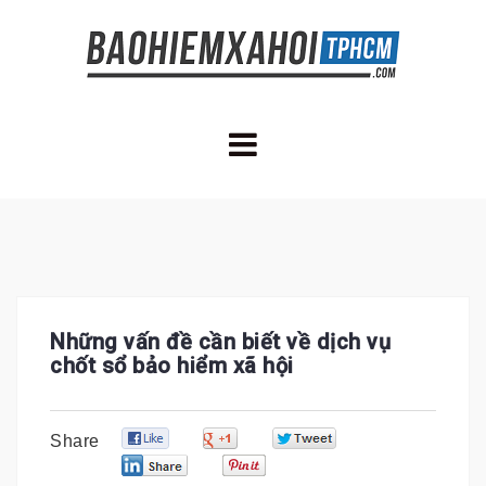
Skip
to
content
Những vấn đề cần biết về dịch vụ
chốt sổ bảo hiểm xã hội
0
0
0
Share
0
0