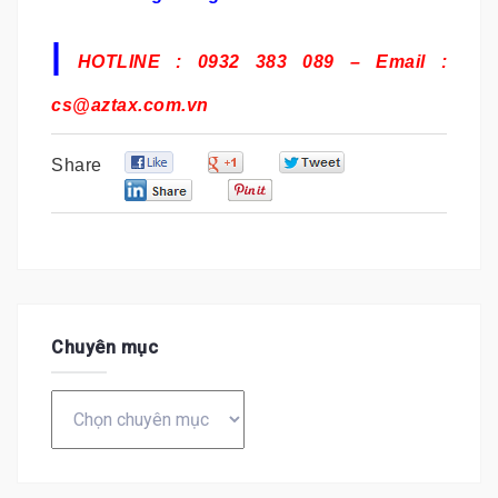
|
HOTLINE : 0932 383 089 – Email :
cs@aztax.com.vn
0
0
0
Share
0
0
Chuyên mục
Chuyên
mục