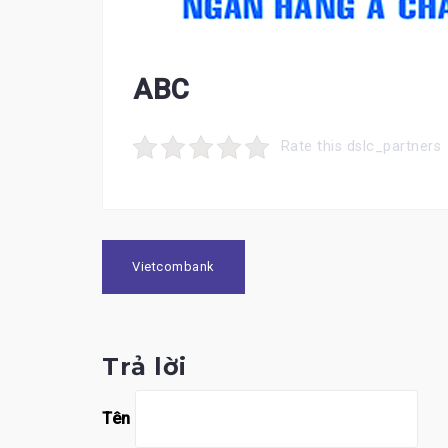
ABC
Rate this dslc_partners
Điều
Vietcombank
hướng
bài
Trả lời
viết
Tên