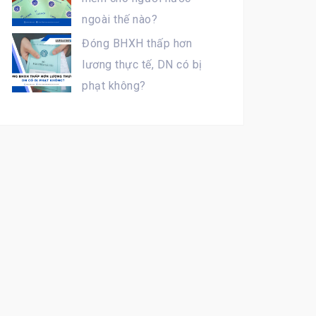
ngoài thế nào?
Đóng BHXH thấp hơn
lương thực tế, DN có bị
phạt không?