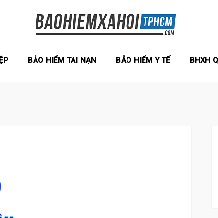
ỆP
BẢO HIỂM TAI NẠN
BẢO HIỂM Y TẾ
BHXH 