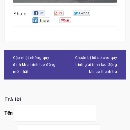
0
0
0
Share
0
0
Điều
hướng
Cập nhật những quy
Chuẩn bị hồ sơ cho quy
bài
định khai trình lao động
trình giải trình lao động
viết
mới nhất
khi có thanh tra
Trả lời
Tên