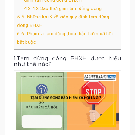
định tạm dừng đóng BHXH
4.2
4.2 Sau thời gian tạm dừng đóng
5
5. Những lưu ý về việc quy định tạm dừng
đóng BHXH
6
6. Phạm vi tạm dừng đóng bảo hiểm xã hội
bắt buộc
1.Tạm dừng đóng BHXH được hiểu
như thế nào?