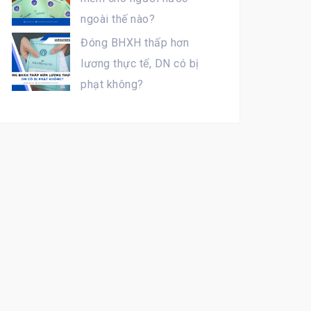
ngoài thế nào?
Đóng BHXH thấp hơn
lương thực tế, DN có bị
phạt không?