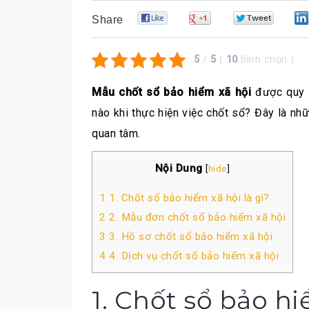
0
0
0
Share
5
/
5
(
10
bình chọn
)
Mẫu chốt sổ bảo hiểm xã hội
được quy 
nào khi thực hiện việc chốt sổ? Đây là n
quan tâm.
Nội Dung
[
hide
]
1
1. Chốt sổ bảo hiểm xã hội là gì?
2
2. Mẫu đơn chốt sổ bảo hiểm xã hội
3
3. Hồ sơ chốt sổ bảo hiểm xã hội
4
4. Dịch vụ chốt sổ bảo hiểm xã hội
1. Chốt sổ bảo hi