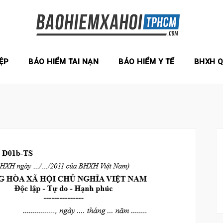
ỆP
BẢO HIỂM TAI NẠN
BẢO HIỂM Y TẾ
BHXH 